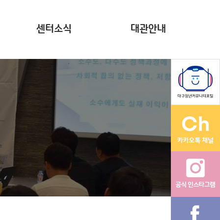
센터소식
대관안내
뉴스레터(~2023)
계약현황 공시
자료집
영상
다온나그래
활동그래