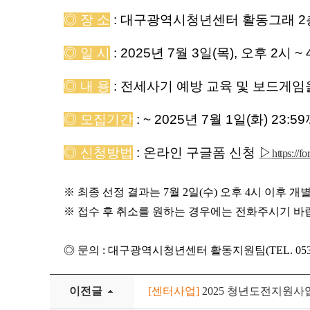
◎
장 소
: 대구광역시청년센터 활동그래 2층
◎
일 시
: 2025
년
7
월
3
일
(목
), 오후 2시 ~
◎
내 용
: 전세사기 예방 교육 및 보드게임
◎
모집
기간
:
~ 2025년 7월 1
일
(화
) 23:59
◎
신청방법
:
온라인 구글폼 신청
▷
https:/
※
최종 선정 결과는
7
월
2
일
(수
)
오후
4
시 이후
개별
※
접수 후 취소를 원하는 경우에는 전화주시기 바
◎
문의
:
대구광역시청년센터 활동지원팀
(TEL. 05
이전글
[센터사업]
2025 청년도전지원사