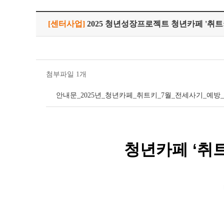
[센터사업]
2025 청년성장프로젝트 청년카페 '취트
첨부파일 1개
안내문_2025년_청년카페_취트키_7월_전세사기_예방_
청년카페
‘
취