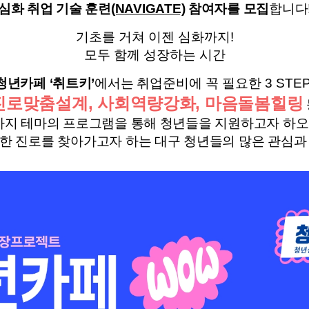
심화 취업 기술 훈련
(NAVIGATE)
참여자를
모집
합니다
기초를 거쳐 이젠 심화까지!
모두 함께 성장하는 시간
청년카페
‘
취트키
’
에서는
취업준비에 꼭 필요한 3 STEP
진로맞춤설계
,
사회역량강화
,
마음돌봄힐링
가지 테마의 프로그램을 통해 청년들
을 지원하고자 하
한 진로를 찾아가고자 하는
대구 청년들의 많은 관심과