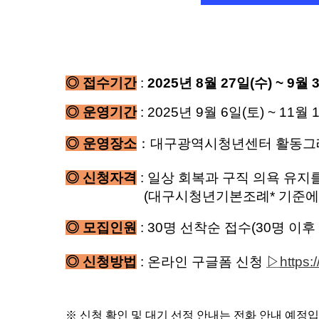
◎
접수기간
:
2025년 8월 27
일
(수
) ~ 9월 
◎
운영기간
: 2025
년
9
월
6
일
(토
) ~ 11월
◎
운영장소
：
대구광
역시청년센터
활동
그
◎
신청자격
:
일상 회복과 구직 의욕 유지
◎
신청자격
:
(대구시청년기본조례* 기준에 따
◎
모집인원
:
3
0
명 선착순 접수
(30
명 이후
◎
신청방법
:
온라인 구글폼 신청
▷
https:
※
신청 확인 및 대기 선정 안내는 전화 안내 예정