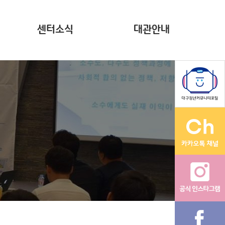
센터소식
대관안내
뉴스레터(~2023)
계약현황 공시
자료집
영상
다온나그래
활동그래