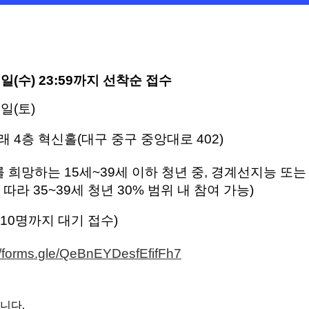
3
일
(수
) 23:59
까지 선착순 접수
1
일
(토
)
래
4
층 혁신홀
(
대구
중구 중앙대로
402
)
를 희망하는
15
세
~39
세 이하 청년 중
,
경계선지능 또는
라 35~39세 청년 30% 범위 내 참여 가능)
10
명까지 대기 접수
)
//forms.gle/QeBnEYDesfEfifFh7
입니다
.