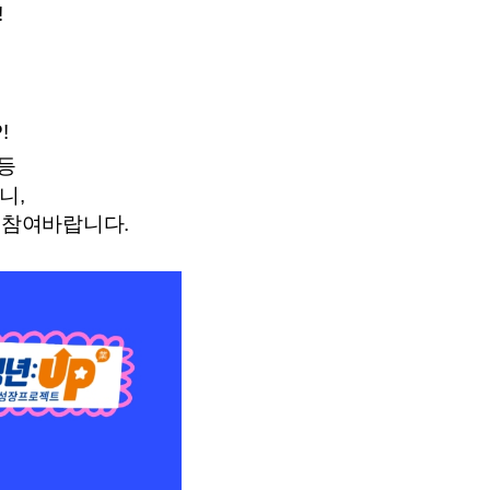
!
!
등
오니
,
 참여바랍니다.