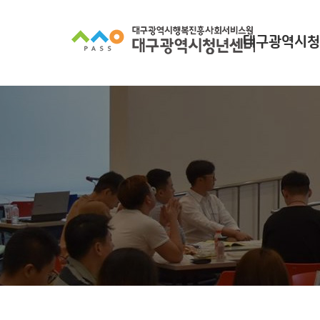
대구광역시청
대구광역시청년
찾아오시
조직 구
인사말