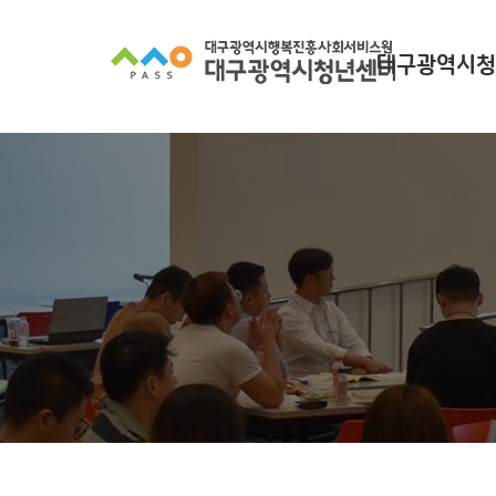
대구광역시청
대구광역시청년
찾아오시
조직 구
인사말