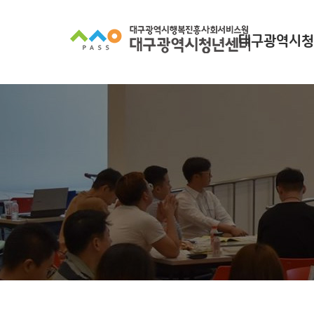
대구광역시청
대구광역시청년
찾아오시
조직 구
인사말