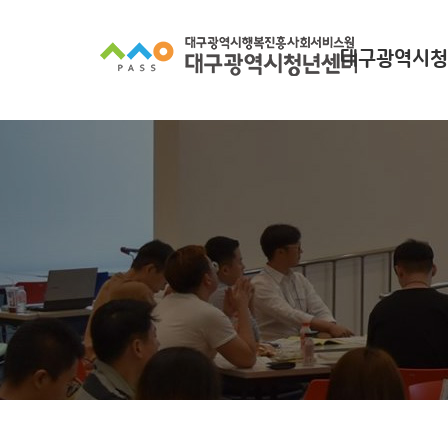
대구광역시청
대구광역시청년
찾아오시
조직 구
인사말