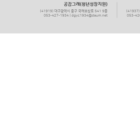
공감그래(청년성장지원)
(41919) 대구광역시 중구 국채보상로 541 9층
(4193
053-427-1934 | dgyc1934@daum.net
053-42