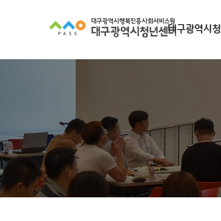
대구광역시청
대구광역시청년
찾아오시
조직 구
인사말