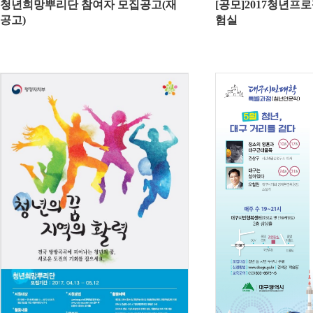
청년희망뿌리단 참여자 모집공고(재
[공모]2017청년프
공고)
험실