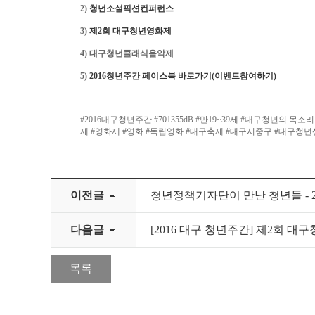
2)
청년소셜픽션컨퍼런스
3)
제2회 대구청년영화제
4) 대구청년클래식음악제
5)
2016청년주간 페이스북 바로가기(이벤트참여하기)
#2016대구청년주간 #701355dB #만19~39세 #대구청년
제 #영화제 #영화 #독립영화 #대구축제 #대구시중구 #대구청
이전글
청년정책기자단이 만난 청년들 - 201
다음글
[2016 대구 청년주간] 제2회 대구청년
목록