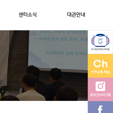
센터소식
대관안내
뉴스레터(~2023)
계약현황 공시
자료집
영상
다온나그래
활동그래