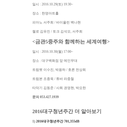
일시 : 2016.10.29(토) 19:30~
장소 : 한영아트홀
피아노 서주희 / 바이올린 백나현
첼로 김유진 / 토크 김석모, 서주희
<금관5중주와 함께하는 세계여행>
일시 : 2016.10.30(월) 17:00~
장소 : 대구백화점 앞 메인무대
트럼펫 이수진, 박용하 / 호른 전상희
트럼본 조종욱 / 튜바 라중철
타악기 김동준 / 사회 권영현, 박요한
문의 053.427.1939
2016대구청년주간 더 알아보기
1)
2016대구청년주간 701,355dB