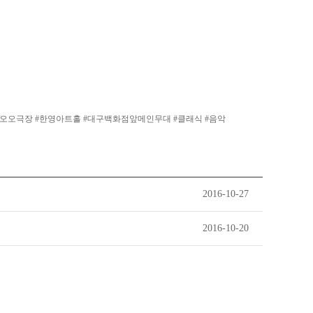
일원 #오오극장 #한영아트홀 #대구백화점앞메인무대 #클래식 #음악
2016-10-27
2016-10-20