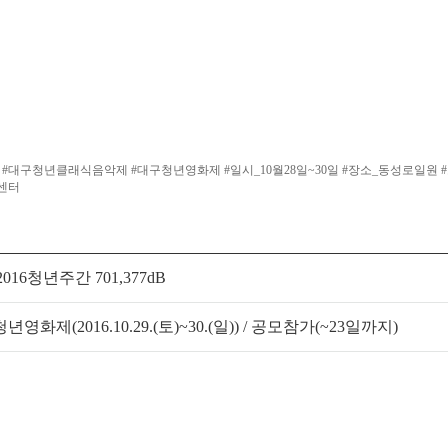
의 목소리 #대구청년클래식음악제 #대구청년영화제 #일시_10월28일~30일 #장소_동성로
년센터
6청년주간 701,377dB
영화제(2016.10.29.(토)~30.(일)) / 공모참가(~23일까지)