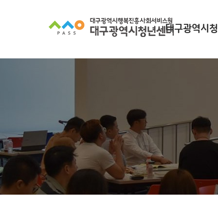
대구광역시청
대구광역시청년
찾아오시
조직 구
인사말