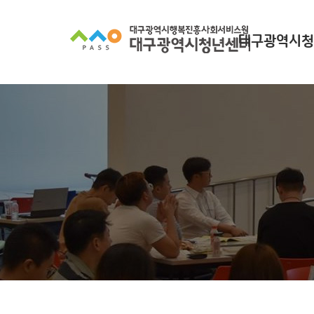
대구광역시청
대구광역시청년
찾아오시
조직 구
인사말