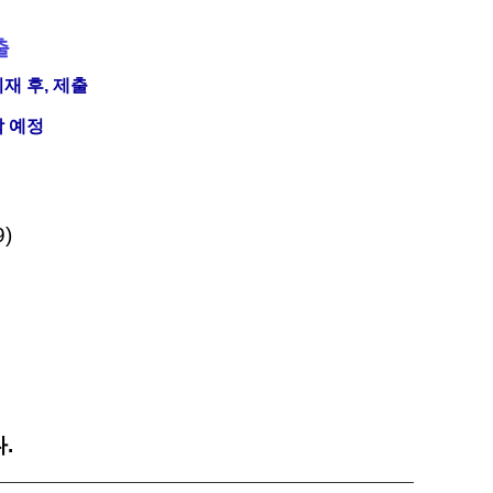
출
재 후, 제출
락 예정
)
.