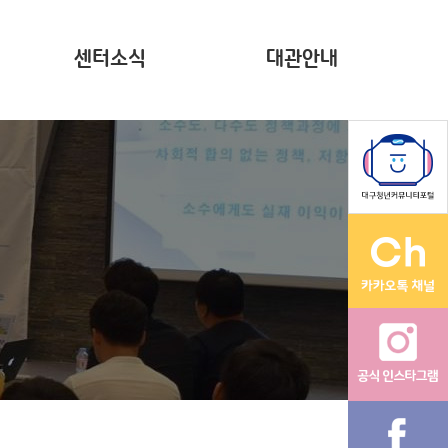
센터소식
대관안내
뉴스레터(~2023)
계약현황 공시
자료집
영상
다온나그래
활동그래