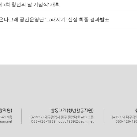
'제5회 청년의 날 기념식' 개최
다온나그래 공간운영단 '그래지기' 선정 최종 결과발표
장지원)
활동그래(청년활동지원)
541 9층
(41937) 대구광역시 중구 중앙대로 402 3층
(41916) 대구광
aum.net
053-426-1939 | dgyc1939@daum.net
053-426-19