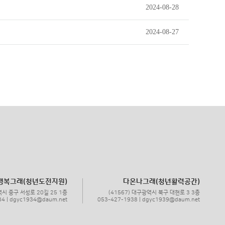
2024-08-28
2024-08-27
행복그래(청년도전지원)
다온나그래(청년활력공간)
역시 중구 서성로 20길 25 1층
(41567) 대구광역시 북구 대현로 3 3층
34 | dgyc1934@daum.net
053-427-1938 | dgyc1939@daum.net