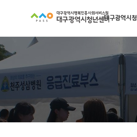
대구광역시청
대구광역시청년
찾아오시
조직 구
인사말