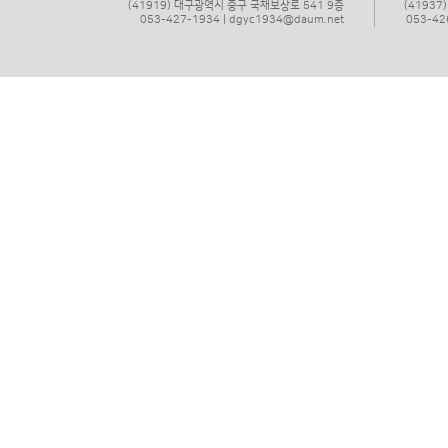
(41919) 대구광역시 중구 국채보상로 541 9층
(4193
053-427-1934 | dgyc1934@daum.net
053-42