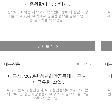
가 응원합니다. 상담사 ..
신유미(31)씨는 대학교와 복지센터 등에서 상담과 강
대
의를 하고 있다. 대학에서 경찰행정학을 공부하던 그
께
는 심리학을 복수전공 ..
상세보기
대구신문
대
2020.12.22
대구시, '2020년 청년희망공동체 대구 사
례 공유회' 23일..
대구시는 대구청년센터, 대구청년정책네트워크와 함
대
께 ‘2020년 청년희망공동체 대구 사례 공유회’를 23일
번
오후 7시 온라인으..