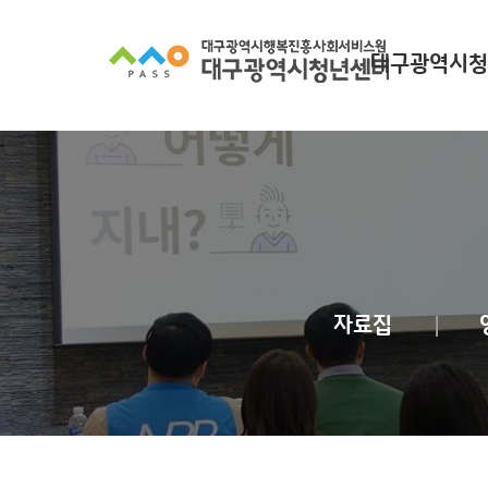
대구광역시청
대구광역시청년
찾아오시
조직 구
인사말
자료집