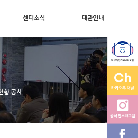
센터소식
대관안내
뉴스레터(~2023)
계약현황 공시
자료집
영상
다온나그래
활동그래
현황 공시