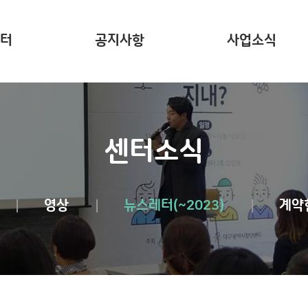
터
공지사항
사업소식
는?
주요 사업소개
사업리포트
센터소식
영상
뉴스레터(~2023)
계약