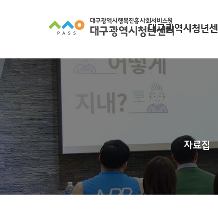
대구광역시청년센
대구광역시청년센터
찾아오시는길
조직 구성
인사말
자료집